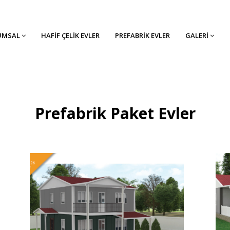
UMSAL
HAFIF ÇELIK EVLER
PREFABRIK EVLER
GALERI
Prefabrik Paket Evler