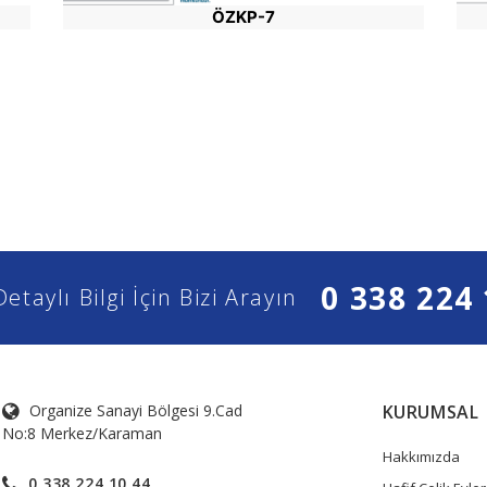
ÖZKP-7
0 338 224 
Detaylı Bilgi İçin Bizi Arayın
Organize Sanayi Bölgesi 9.Cad
KURUMSAL
No:8 Merkez/Karaman
Hakkımızda
0 338 224 10 44